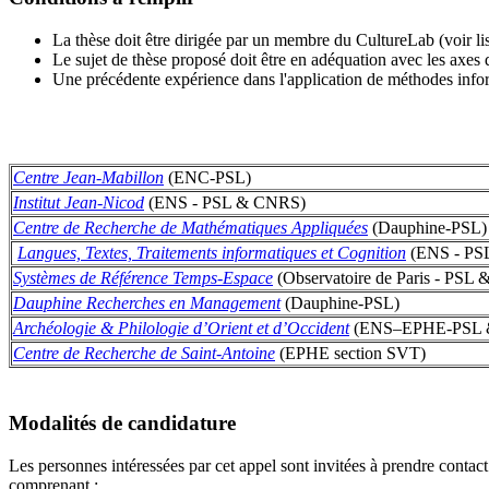
La thèse doit être dirigée par un membre du CultureLab (voir lis
Le sujet de thèse proposé doit être en adéquation avec les axes
Une précédente expérience dans l'application de méthodes inform
Centre Jean-Mabillon
(ENC-PSL)
Institut Jean-Nicod
(ENS - PSL & CNRS)
Centre de Recherche de Mathématiques Appliquées
(Dauphine-PSL)
Langues, Textes, Traitements informatiques et Cognition
(ENS - PSL
Systèmes de Référence Temps-Espace
(Observatoire de Paris - PSL
Dauphine Recherches en Management
(Dauphine-PSL)
Archéologie & Philologie d’Orient et d’Occident
(ENS–EPHE-PSL 
Centre de Recherche de Saint-Antoine
(EPHE section SVT)
Modalités de candidature
Les personnes intéressées par cet appel sont invitées à prendre contact
comprenant :